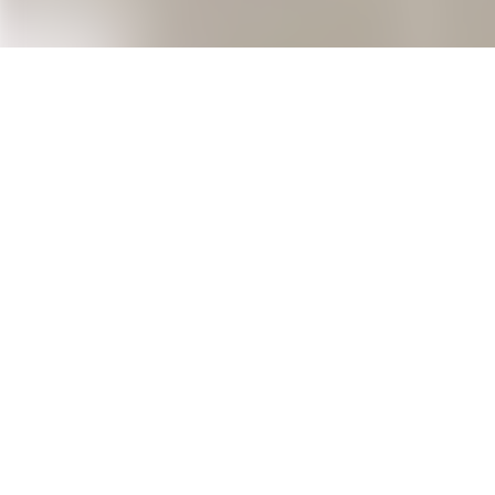
Kontakt
STRABAG Kieserling Flooring
Systems GmbH
Eiffestraße 8
20537 Hamburg
Deutschland
+49 40 20 208-3390