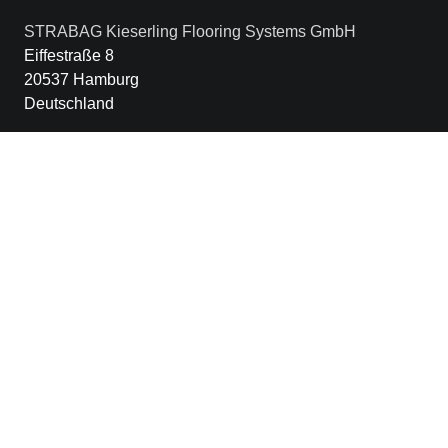
STRABAG Kieserling Flooring Systems GmbH
Eiffestraße 8
20537 Hamburg
Deutschland
+49 40 20 208-3390
kieserling@strabag.com
Weitere Links
Hinweisgeber-Plattform
Business Compliance